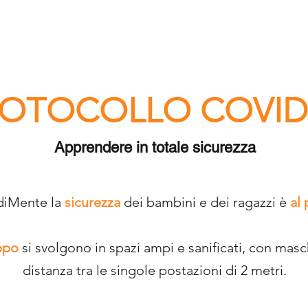
Chi siamo
I nostri Percorsi
Iscriviti
Contatti
OTOCOLLO COVID
Apprendere in totale sicurezza
diMente la
sicurezza
dei bambini e dei ragazzi è
al
uppo
si svolgono in spazi ampi e sanificati, con mas
distanza tra le singole postazioni di 2 metri.